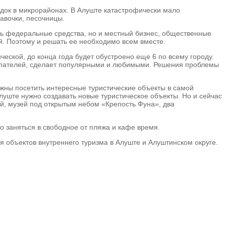
адок в микрорайонах. В Алуште катастрофически мало
авочки, песочницы.
ть федеральные средства, но и местный бизнес, общественные
ый. Поэтому и решать ее необходимо всем вместе.
ической, до конца года будет обустроено еще 6 по всему городу.
окупателей, сделает популярными и любимыми. Решения проблемы
лжны посетить интересные туристические объекты в самой
луште нужно создавать новые туристическое объекты. Но и сейчас
ей, музей под открытым небом «Крепость Фуна», два
но заняться в свободное от пляжа и кафе время.
 объектов внутреннего туризма в Алуште и Алуштинском округе.