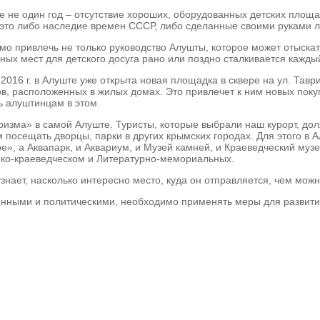
е не один год – отсутствие хороших, оборудованных детских площ
 это либо наследие времен СССР, либо сделанные своими руками л
о привлечь не только руководство Алушты, которое может отыска
ьных мест для детского досуга рано или поздно сталкивается кажд
 2016 г. в Алуште уже открыта новая площадка в сквере на ул. Тавр
нов, расположенных в жилых домах. Это привлечет к ним новых п
ь алуштинцам в этом.
ризма» в самой Алуште. Туристы, которые выбрали наш курорт, до
 посещать дворцы, парки в других крымских городах. Для этого в А
е», а Аквапарк, и Аквариум, и Музей камней, и Краеведческий муз
ико-краеведческом и Литературно-мемориальных.
узнает, насколько интересно место, куда он отправляется, чем мож
нными и политическими, необходимо применять меры для развития