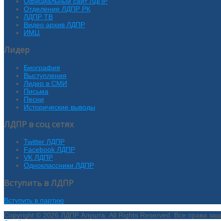
Официальный сайт ЛДПР
Отделение ЛДПР РК
ЛДПР ТВ
Видео архив ЛДПР
ИМЦ
Лидер
Биография
Выступления
Лидер в СМИ
Письма
Песни
Исторические выводы
ЛДПР в соц сетях
Twitter ЛДПР
Facebook ЛДПР
VK ЛДПР
Одноклассники ЛДПР
Вступить в ЛДПР
Вступить в партию
Copyright © 2026 ЛДПР Алушта. All Rights Reserved. Все права з