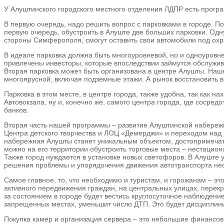
У Алуштинского городского местного отделения ЛДПР есть програ
В первую очередь, надо решить вопрос с парковками в городе. П
первую очередь, обустроить в Алуште две больших парковки. Одн
стороны Симферополя, смогут оставить свои автомобили под охр
В идеале парковка должна быть многоуровневой, но и одноуровн
привлечены инвесторы, которые впоследствии займутся обслужив
Вторая парковка может быть организована в центре Алушты. Наше
многоярусной, включая подземные этажи. А рынок восстановить в
Парковка в этом месте, в центре города, также удобна, так как
Автовокзала, ну и, конечно же, самого центра города, где соср
банков.
Вторая часть нашей программы – развитие Алуштинской набереж
Центра детского творчества и ЛОЦ «Демерджи» и переходом над 
набережная Алушты станет уникальным объектом, достопримечател
можно на его территории обустроить торговые места – нестациона
Также город нуждается в установке новых светофоров. В Алуште у
решения проблемы и упорядочения движения автотранспорта необ
Самое главное, то, что необходимо и туристам, и горожанам – э
активного передвижения граждан, на центральных улицах, перекр
за состоянием в городе будет вестись круглосуточное наблюдени
запрещенных местах, уменьшит число ДТП. Это будет дисциплин
Покупка камер и организация сервера – это небольшие финансов