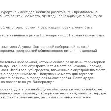
 курорт не имеет дальнейшего развития. Мы предлагаем, в
ка. Это ближайшее место, где люди, приезжающие в Алушту со
облем с транспортом. К реализации проекта могут быть
 месте нынешнего рынка Горкоопрынкторг. Парковка может быть
ресных мест Алушты: Центральной набережной, пляжей,
в торговли, предприятий общественного питания, отделений
Восточной набережной, которые сейчас разделены территорией
ь лучшего. Если обустроить в том месте пешеходный проход,
ост. Чтобы вернуть средства, вложенные в обустройство моста,
ст, а предприниматели – популярные места для торговли.
сокого сезона», в городе возникают пробки. Поэтому для
на повороте на ул. Виноградную.
ирована. Для этого необходимо обустроить в местах наиболее
видеокамеры, картинку с которых вывести на единый сервер, где
аж, фактов хулиганства, распития спиртных напитков в