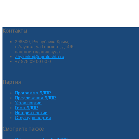
Контакты
298500, Республика Крым,
г. Алушта, ул.Горького, д. 4Ж
напротив здания суда
Zhylenko@ldpralushta.ru
+7 978 09 00 00 0
Партия
Программа ЛДПР
Предложения ЛДПР
Устав партии
Гимн ЛДПР
История партии
Структура партии
Смотрите также