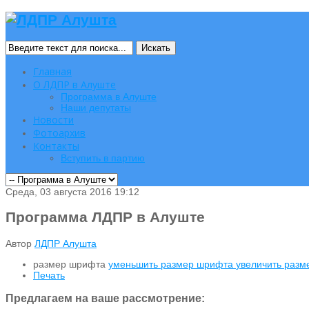
Искать
Главная
О ЛДПР в Алуште
Программа в Алуште
Наши депутаты
Новости
Фотоархив
Контакты
Вступить в партию
Среда, 03 августа 2016 19:12
Программа ЛДПР в Алуште
Автор
ЛДПР Алушта
размер шрифта
уменьшить размер шрифта
увеличить раз
Печать
Предлагаем на ваше рассмотрение: