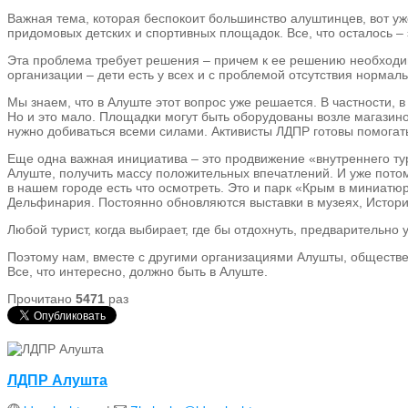
Важная тема, которая беспокоит большинство алуштинцев, вот уж
придомовых детских и спортивных площадок. Все, что осталось –
Эта проблема требует решения – причем к ее решению необходим
организации – дети есть у всех и с проблемой отсутствия нормал
Мы знаем, что в Алуште этот вопрос уже решается. В частности, в
Но и это мало. Площадки могут быть оборудованы возле магази
нужно добиваться всеми силами. Активисты ЛДПР готовы помогат
Еще одна важная инициатива – это продвижение «внутреннего ту
Алуште, получить массу положительных впечатлений. И уже потом
в нашем городе есть что осмотреть. Это и парк «Крым в миниатюр
Дельфинария. Постоянно обновляются выставки в музеях, Истор
Любой турист, когда выбирает, где бы отдохнуть, предварительно 
Поэтому нам, вместе с другими организациями Алушты, обществе
Все, что интересно, должно быть в Алуште.
Прочитано
5471
раз
ЛДПР Алушта