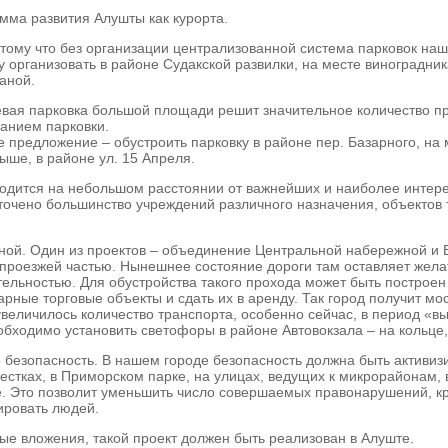
мма развития Алушты как курорта.
отому что без организации централизованной система парковок наш
у организовать в районе Судакской развилки, на месте виноградни
аной.
евая парковка большой площади решит значительное количество пр
анием парковки.
 предложение – обустроить парковку в районе пер. Базарного, на
ыше, в районе ул. 15 Апреля.
 находится на небольшом расстоянии от важнейших и наиболее инте
едоточено большинство учреждений различного назначения, объекто
ной. Один из проектов – объединение Центральной набережной и 
проезжей частью. Нынешнее состояние дороги там оставляет желат
ьностью. Для обустройства такого прохода может быть построен м
рные торговые объекты и сдать их в аренду. Так город получит мо
величилось количество транспорта, особенно сейчас, в период «вы
ходимо установить светофоры в районе Автовокзала – на кольце, 
то безопасность. В нашем городе безопасность должна быть активиз
естках, в Приморском парке, на улицах, ведущих к микрорайонам, 
е. Это позволит уменьшить число совершаемых правонарушений, кр
ировать людей.
ые вложения, такой проект должен быть реализован в Алуште.