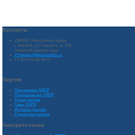
Контакты
298500, Республика Крым,
г. Алушта, ул.Горького, д. 4Ж
напротив здания суда
Zhylenko@ldpralushta.ru
+7 978 09 00 00 0
Партия
Программа ЛДПР
Предложения ЛДПР
Устав партии
Гимн ЛДПР
История партии
Структура партии
Смотрите также