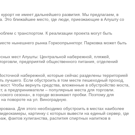
 курорт не имеет дальнейшего развития. Мы предлагаем, в
ка. Это ближайшее место, где люди, приезжающие в Алушту со
облем с транспортом. К реализации проекта могут быть
 месте нынешнего рынка Горкоопрынкторг. Парковка может быть
ресных мест Алушты: Центральной набережной, пляжей,
в торговли, предприятий общественного питания, отделений
Восточной набережной, которые сейчас разделены территорией
ь лучшего. Если обустроить в том месте пешеходный проход,
ост. Чтобы вернуть средства, вложенные в обустройство моста,
ст, а предприниматели – популярные места для торговли.
сокого сезона», в городе возникают пробки. Поэтому для
на повороте на ул. Виноградную.
ирована. Для этого необходимо обустроить в местах наиболее
видеокамеры, картинку с которых вывести на единый сервер, где
аж, фактов хулиганства, распития спиртных напитков в