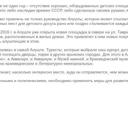
е не один год – отсутствие хороших, оборудованных детских площ
 это либо наследие времен СССР, либо сделанные своими руками л
о привлечь не только руководство Алушты, которое может отыска
ьных мест для детского досуга рано или поздно сталкивается кажд
 2016 г. в Алуште уже открыта новая площадка в сквере на ул. Тавр
нов, расположенных в жилых домах. Это привлечет к ним новых п
ь алуштинцам в этом.
ризма» в самой Алуште. Туристы, которые выбрали наш курорт, до
 посещать дворцы, парки в других крымских городах. Для этого в А
е», а Аквапарк, и Аквариум, и Музей камней, и Краеведческий муз
ико-краеведческом и Литературно-мемориальных.
узнает, насколько интересно место, куда он отправляется, чем мож
нными и политическими, необходимо применять меры для развития