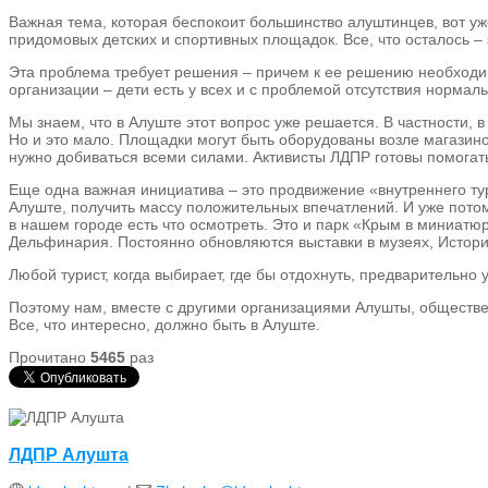
Важная тема, которая беспокоит большинство алуштинцев, вот уж
придомовых детских и спортивных площадок. Все, что осталось –
Эта проблема требует решения – причем к ее решению необходим
организации – дети есть у всех и с проблемой отсутствия нормал
Мы знаем, что в Алуште этот вопрос уже решается. В частности, в
Но и это мало. Площадки могут быть оборудованы возле магази
нужно добиваться всеми силами. Активисты ЛДПР готовы помогат
Еще одна важная инициатива – это продвижение «внутреннего ту
Алуште, получить массу положительных впечатлений. И уже потом
в нашем городе есть что осмотреть. Это и парк «Крым в миниатюр
Дельфинария. Постоянно обновляются выставки в музеях, Истор
Любой турист, когда выбирает, где бы отдохнуть, предварительно 
Поэтому нам, вместе с другими организациями Алушты, обществе
Все, что интересно, должно быть в Алуште.
Прочитано
5465
раз
ЛДПР Алушта