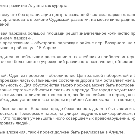
мма развития Алушты как курорта.
отому что без организации централизованной система парковок наш
у организовать в районе Судакской развилки, на месте виноградни
аной.
евая парковка большой площади решит значительное количество пр
анием парковки.
 предложение – обустроить парковку в районе пер. Базарного, на
ыше, в районе ул. 15 Апреля.
 находится на небольшом расстоянии от важнейших и наиболее инте
едоточено большинство учреждений различного назначения, объекто
ной. Один из проектов – объединение Центральной набережной и 
проезжей частью. Нынешнее состояние дороги там оставляет желат
ьностью. Для обустройства такого прохода может быть построен м
рные торговые объекты и сдать их в аренду. Так город получит мо
величилось количество транспорта, особенно сейчас, в период «вы
ходимо установить светофоры в районе Автовокзала – на кольце, 
то безопасность. В нашем городе безопасность должна быть активиз
естках, в Приморском парке, на улицах, ведущих к микрорайонам, 
е. Это позволит уменьшить число совершаемых правонарушений, кр
ировать людей.
ые вложения, такой проект должен быть реализован в Алуште.