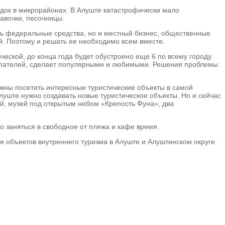
адок в микрорайонах. В Алуште катастрофически мало
авочки, песочницы.
ть федеральные средства, но и местный бизнес, общественные
ый. Поэтому и решать ее необходимо всем вместе.
ической, до конца года будет обустроено еще 6 по всему городу.
окупателей, сделает популярными и любимыми. Решения проблемы
лжны посетить интересные туристические объекты в самой
луште нужно создавать новые туристическое объекты. Но и сейчас
ей, музей под открытым небом «Крепость Фуна», два
но заняться в свободное от пляжа и кафе время.
 объектов внутреннего туризма в Алуште и Алуштинском округе.