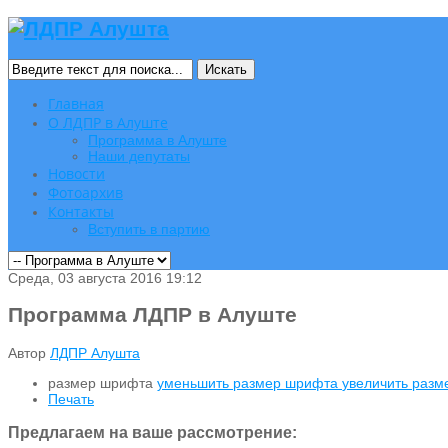
Искать
Главная
О ЛДПР в Алуште
Программа в Алуште
Наши депутаты
Новости
Фотоархив
Контакты
Вступить в партию
Среда, 03 августа 2016 19:12
Программа ЛДПР в Алуште
Автор
ЛДПР Алушта
размер шрифта
уменьшить размер шрифта
увеличить раз
Печать
Предлагаем на ваше рассмотрение: