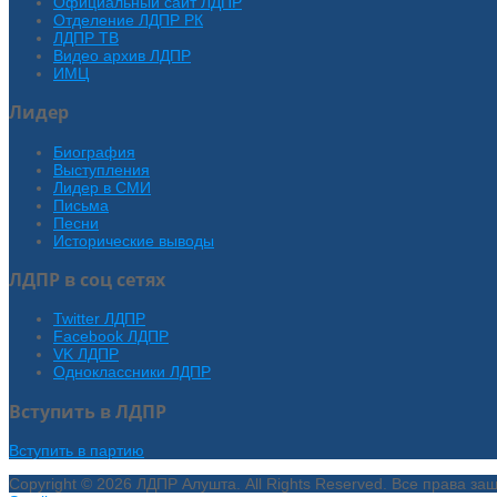
Официальный сайт ЛДПР
Отделение ЛДПР РК
ЛДПР ТВ
Видео архив ЛДПР
ИМЦ
Лидер
Биография
Выступления
Лидер в СМИ
Письма
Песни
Исторические выводы
ЛДПР в соц сетях
Twitter ЛДПР
Facebook ЛДПР
VK ЛДПР
Одноклассники ЛДПР
Вступить в ЛДПР
Вступить в партию
Copyright © 2026 ЛДПР Алушта. All Rights Reserved. Все права з