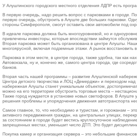
У Алуштинского городского местного отделения ЛДПР есть програ
В первую очередь, надо решить вопрос с парковками в городе. П
первую очередь, обустроить в Алуште две больших парковки. Одн
стороны Симферополя, смогут оставить свои автомобили под охр
В идеале парковка должна быть многоуровневой, но и одноуровн
привлечены инвесторы, которые впоследствии займутся обслужив
Вторая парковка может быть организована в центре Алушты. Наше
многоярусной, включая подземные этажи. А рынок восстановить в
Парковка в этом месте, в центре города, также удобна, так как
Автовокзала, ну и, конечно же, самого центра города, где соср
банков.
Вторая часть нашей программы – развитие Алуштинской набереж
Центра детского творчества и ЛОЦ «Демерджи» и переходом над 
набережная Алушты станет уникальным объектом, достопримечател
можно на его территории обустроить торговые места – нестациона
Также город нуждается в установке новых светофоров. В Алуште у
решения проблемы и упорядочения движения автотранспорта необ
Самое главное, то, что необходимо и туристам, и горожанам – э
активного передвижения граждан, на центральных улицах, перекр
за состоянием в городе будет вестись круглосуточное наблюдени
запрещенных местах, уменьшит число ДТП. Это будет дисциплин
Покупка камер и организация сервера – это небольшие финансов