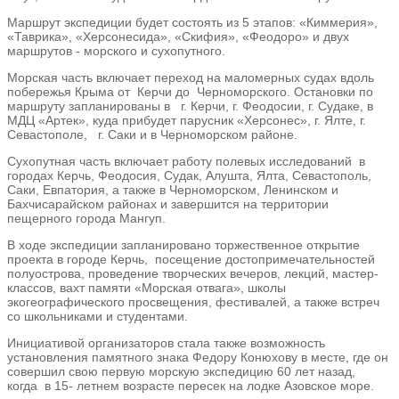
Маршрут экспедиции будет состоять из 5 этапов: «Киммерия»,
«Таврика», «Херсонесида», «Скифия», «Феодоро» и двух
маршрутов - морского и сухопутного.
Морская часть включает переход на маломерных судах вдоль
побережья Крыма от Керчи до Черноморского. Остановки по
маршруту запланированы в г. Керчи, г. Феодосии, г. Судаке, в
МДЦ «Артек», куда прибудет парусник «Херсонес», г. Ялте, г.
Севастополе, г. Саки и в Черноморском районе.
Сухопутная часть включает работу полевых исследований в
городах Керчь, Феодосия, Судак, Алушта, Ялта, Севастополь,
Саки, Евпатория, а также в Черноморском, Ленинском и
Бахчисарайском районах и завершится на территории
пещерного города Мангуп.
В ходе экспедиции запланировано торжественное открытие
проекта в городе Керчь, посещение достопримечательностей
полуострова, проведение творческих вечеров, лекций, мастер-
классов, вахт памяти «Морская отвага», школы
экогеографического просвещения, фестивалей, а также встреч
со школьниками и студентами.
Инициативой организаторов стала также возможность
установления памятного знака Федору Конюхову в месте, где он
совершил свою первую морскую экспедицию 60 лет назад,
когда в 15- летнем возрасте пересек на лодке Азовское море.