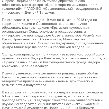
С презентацией проекта выступил директор научно-
образовательного центра «Центр морских исследований и
технологий» ФГАОУ ВО «Севастопольский государственный
университет» Дмитрий Татарков.
По его словам, в период с 19 мая по 01 июня 2018 года на
территории Крыма и Севастополя состоится научно-
образовательная экспедиция «Крымская кругосветка»,
организованная Севастопольским государственным
университетом при поддержке Совета министров Республики
Крым, Правительства г. Севастополя, Министерства
образования и науки Российской Федерации, Экспедиционного
центра Министерства обороны Российской Федерации.
Экспедиция проводится по инициативе известного российского
путешественника Федора Конюхова, благотворительного фонда
«Православный Крым» и благотворительного фонда Федора
Конюхова «Зеленая планета».
Именно у великого путешественника родилась идея обойти
Крым по водным просторам и своим всемирнопризнанным
авторитетом привлечь внимание к новым туристическим
возможностям полуострова.
В мероприятии примет участие исследовательская команда из
69 человек, в которую вошли студенты, аспиранты и
преподаватели из 18 ведущих отечественных университетов и
научно-исследовательских институтов Российской Академии
Наук, а также 5 студентов из Иордании и 5 - из Белоруси.