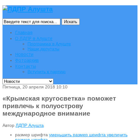
Искать
Главная
О ЛДПР в Алуште
Программа в Алуште
Наши депутаты
Новости
Фотоархив
Контакты
Вступить в партию
Пятница, 20 апреля 2018 10:10
«Крымская кругосветка» поможет
привлечь к полуострову
международное внимание
Автор
ЛДПР Алушта
размер шрифта
уменьшить размер шрифта
увеличить
размер шрифта