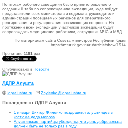
По итогам рабочего совещания было принято решение о
создании Штаба по сопровождению экспедиции, куда войдут
представители всех министерств и ведомств, руководители
администраций посещаемых регионов для оперативного
реагирования и регулирования возникающих вопросов. На
протяжении всей экспедиции участников экспедиции будут
сопровождать медицинские работники, сотрудники МЧС и МВД.
По материалам сайта Совета министров Республики Крым
https://mtur.rk.gov.ru/ru/article/show/1514
Прочитано
1181
раз
Опубликовано в
Новости
ЛДПР Алушта
ldpralushta.ru
|
Zhylenko@ldpralushta.ru
Последнее от ЛДПР Алушта
1 января Виктор Жиленко поздравлял алуштинцев в
костюме деда мороза
Алуштинские партийцы убеждены, что день добровольца
должен быть не только раз в году