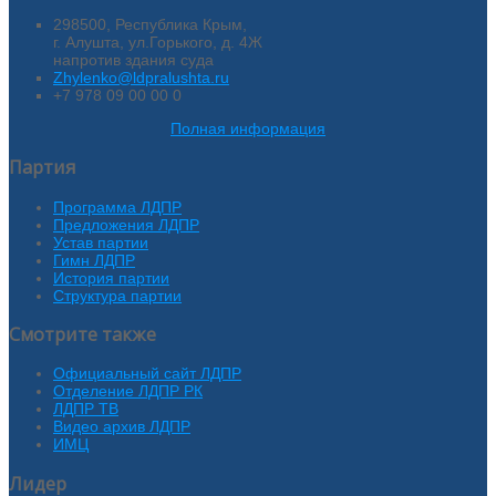
298500, Республика Крым,
г. Алушта, ул.Горького, д. 4Ж
напротив здания суда
Zhylenko@ldpralushta.ru
+7 978 09 00 00 0
Полная информация
Партия
Программа ЛДПР
Предложения ЛДПР
Устав партии
Гимн ЛДПР
История партии
Структура партии
Смотрите также
Официальный сайт ЛДПР
Отделение ЛДПР РК
ЛДПР ТВ
Видео архив ЛДПР
ИМЦ
Лидер