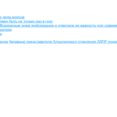
е деда мороза
жен быть не только раз в году
о Всемирным днем информации и отметили ее важность для совре
 матери
а
орода
Активные представители Алуштинского отделения ЛДПР позд