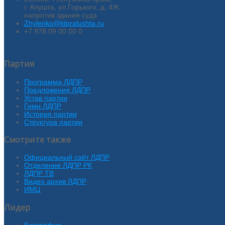
г. Алушта, ул.Горького, д. 4Ж
напротив здания суда
Zhylenko@ldpralushta.ru
+7 978 09 00 00 0
Партия
Программа ЛДПР
Предложения ЛДПР
Устав партии
Гимн ЛДПР
История партии
Структура партии
Смотрите также
Официальный сайт ЛДПР
Отделение ЛДПР РК
ЛДПР ТВ
Видео архив ЛДПР
ИМЦ
Лидер