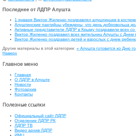
Последнее от ЛДПР Алушта
1 января Виктор Жиленко поздравлял алуштинцев в костюм
Алуштинские партийцы убеждены, что день добровольца дол
Активные представители ЛДПР в Крыму поздравили всех с
Виктор Жиленко поздравил всех жительниц Алушты с Днем
Виктор Жиленко поздравил детей и взрослых с днем ребенк
Другие материалы в этой категории:
« Алушта готовится ко Дню г
Наверх
Главное меню
Главная
О ЛДПР в Алуште
Новости
Фотоархив
Контакты
Полезные ссылки
Официальный сайт ЛДПР
Отделение ЛДПР РК
ЛДПР ТВ
Видео архив ЛДПР
ИМЦ