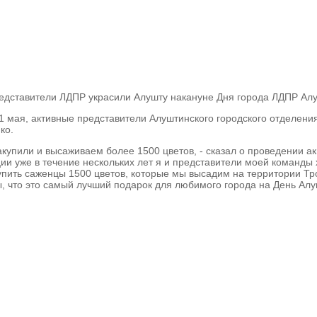
едставители ЛДПР украсили Алушту накануне Дня города
ЛДПР Ал
31 мая, активные представители Алуштинского городского отделени
ко.
акупили и высаживаем более 1500 цветов, - сказал о проведении 
и уже в течение нескольких лет я и представители моей команды 
пить саженцы 1500 цветов, которые мы высадим на территории Тро
, что это самый лучший подарок для любимого города на День Алуш