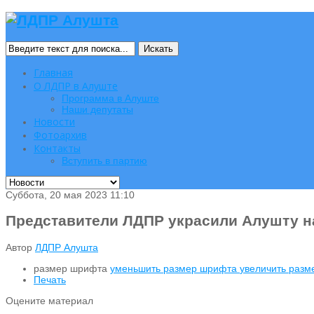
Искать
Главная
О ЛДПР в Алуште
Программа в Алуште
Наши депутаты
Новости
Фотоархив
Контакты
Вступить в партию
Суббота, 20 мая 2023 11:10
Представители ЛДПР украсили Алушту н
Автор
ЛДПР Алушта
размер шрифта
уменьшить размер шрифта
увеличить раз
Печать
Оцените материал