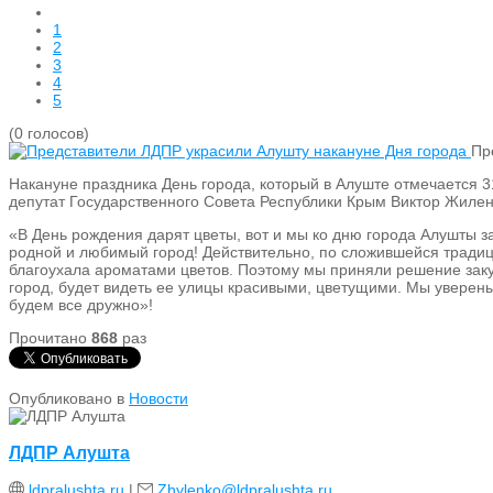
1
2
3
4
5
(0 голосов)
Пр
Накануне праздника День города, который в Алуште отмечается 
депутат Государственного Совета Республики Крым Виктор Жилен
«В День рождения дарят цветы, вот и мы ко дню города Алушты з
родной и любимый город! Действительно, по сложившейся традици
благоухала ароматами цветов. Поэтому мы приняли решение заку
город, будет видеть ее улицы красивыми, цветущими. Мы уверены
будем все дружно»!
Прочитано
868
раз
Опубликовано в
Новости
ЛДПР Алушта
ldpralushta.ru
|
Zhylenko@ldpralushta.ru