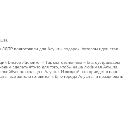
ушта
я ЛДПР подготовили для Алушты подарок. Автором идеи стал
акции Виктор Жиленко. – Так мы озеленяем и благоустраиваем
ходим сделать что-то для того, чтобы наша любимая Алушта
ллейбусного кольца в Алуште. И каждый, кто приедет в наш
ты. все жители готовятся к Дню города Алушты, и праздновать