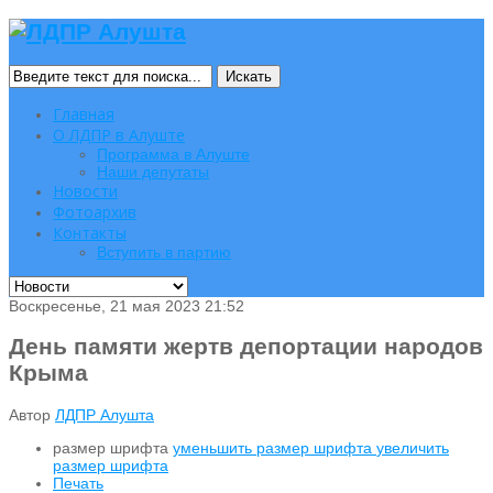
Искать
Главная
О ЛДПР в Алуште
Программа в Алуште
Наши депутаты
Новости
Фотоархив
Контакты
Вступить в партию
Воскресенье, 21 мая 2023 21:52
День памяти жертв депортации народов
Крыма
Автор
ЛДПР Алушта
размер шрифта
уменьшить размер шрифта
увеличить
размер шрифта
Печать