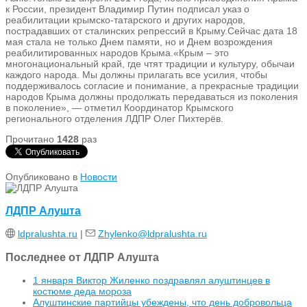
к России, президент Владимир Путин подписал указ о
реабилитации крымско-татарского и других народов,
пострадавших от сталинских репрессий в Крыму.Сейчас дата 18
мая стала не только Днем памяти, но и Днем возрождения
реабилитированных народов Крыма.«Крым – это
многонациональный край, где чтят традиции и культуру, обычаи
каждого народа. Мы должны прилагать все усилия, чтобы
поддерживалось согласие и понимание, а прекрасные традиции
народов Крыма должны продолжать передаваться из поколения
в поколение», — отметил Координатор Крымского
регионального отделения ЛДПР Олег Пихтерёв.
Прочитано
1428
раз
Опубликовано в
Новости
ЛДПР Алушта
ldpralushta.ru
|
Zhylenko@ldpralushta.ru
Последнее от ЛДПР Алушта
1 января Виктор Жиленко поздравлял алуштинцев в
костюме деда мороза
Алуштинские партийцы убеждены, что день добровольца