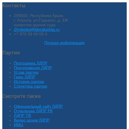
Контакты
298500, Республика Крым,
г. Алушта, ул.Горького, д. 4Ж
напротив здания суда
Zhylenko@ldpralushta.ru
+7 978 09 00 00 0
Полная информация
Партия
Программа ЛДПР
Предложения ЛДПР
Устав партии
Гимн ЛДПР
История партии
Структура партии
Смотрите также
Официальный сайт ЛДПР
Отделение ЛДПР РК
ЛДПР ТВ
Видео архив ЛДПР
ИМЦ