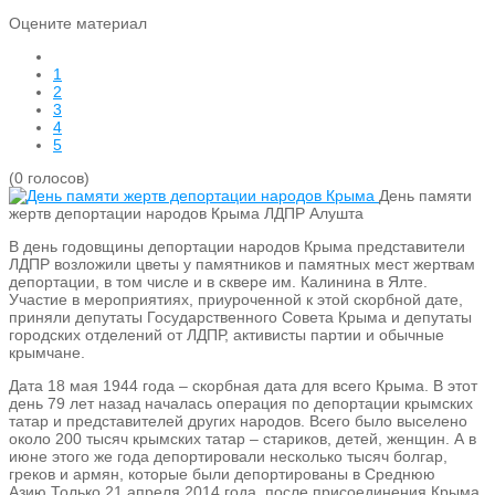
Оцените материал
1
2
3
4
5
(0 голосов)
День памяти
жертв депортации народов Крыма
ЛДПР Алушта
В день годовщины депортации народов Крыма представители
ЛДПР возложили цветы у памятников и памятных мест жертвам
депортации, в том числе и в сквере им. Калинина в Ялте.
Участие в мероприятиях, приуроченной к этой скорбной дате,
приняли депутаты Государственного Совета Крыма и депутаты
городских отделений от ЛДПР, активисты партии и обычные
крымчане.
Дата 18 мая 1944 года – скорбная дата для всего Крыма. В этот
день 79 лет назад началась операция по депортации крымских
татар и представителей других народов. Всего было выселено
около 200 тысяч крымских татар – стариков, детей, женщин. А в
июне этого же года депортировали несколько тысяч болгар,
греков и армян, которые были депортированы в Среднюю
Азию.Только 21 апреля 2014 года, после присоединения Крыма