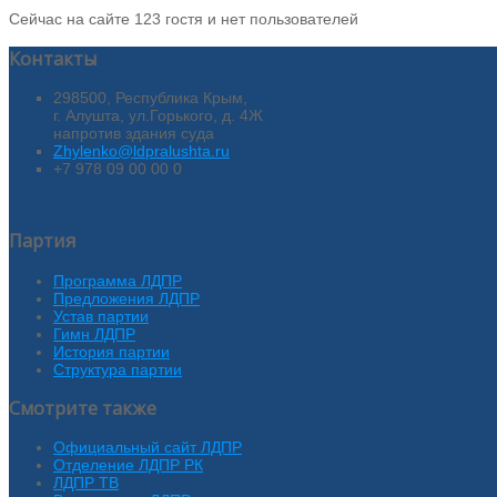
Сейчас на сайте 123 гостя и нет пользователей
Контакты
298500, Республика Крым,
г. Алушта, ул.Горького, д. 4Ж
напротив здания суда
Zhylenko@ldpralushta.ru
+7 978 09 00 00 0
Партия
Программа ЛДПР
Предложения ЛДПР
Устав партии
Гимн ЛДПР
История партии
Структура партии
Смотрите также
Официальный сайт ЛДПР
Отделение ЛДПР РК
ЛДПР ТВ