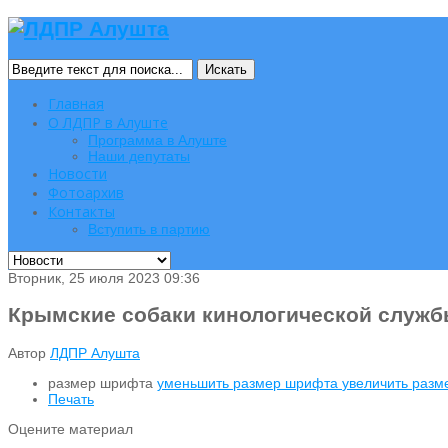
Искать
Главная
О ЛДПР в Алуште
Программа в Алуште
Наши депутаты
Новости
Фотоархив
Контакты
Вступить в партию
Вторник, 25 июля 2023 09:36
Крымские собаки кинологической служб
Автор
ЛДПР Алушта
размер шрифта
уменьшить размер шрифта
увеличить раз
Печать
Оцените материал