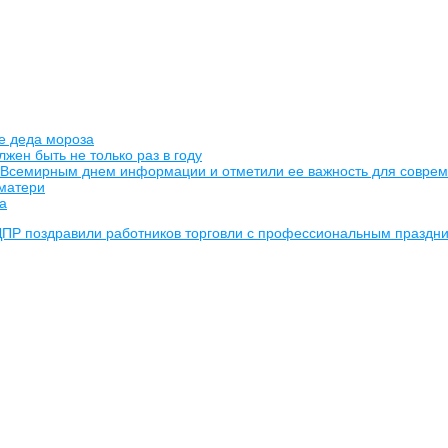
е деда мороза
жен быть не только раз в году
о Всемирным днем информации и отметили ее важность для совре
 матери
а
ДПР поздравили работников торговли с профессиональным праздн