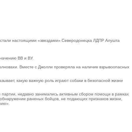
 стали настоящими «звездами» Северодонецка
ЛДПР Алушта
начению ВВ и ВУ.
Волновахи. Вместе с Джолли проверяла на наличие взрывоопасных
азывает, какую важную роль играют собаки в безопасной жизни
я партии, недавно занимались активным сбором помощи в рамках
, обнаружении раненых бойцов, не подающих признаков жизни,
нию».