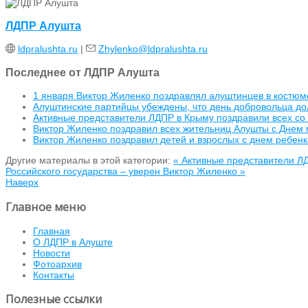
ЛДПР Алушта
ldpralushta.ru
|
Zhylenko@ldpralushta.ru
Последнее от ЛДПР Алушта
1 января Виктор Жиленко поздравлял алуштинцев в костюм
Алуштинские партийцы убеждены, что день добровольца дол
Активные представители ЛДПР в Крыму поздравили всех с
Виктор Жиленко поздравил всех жительниц Алушты с Днем
Виктор Жиленко поздравил детей и взрослых с днем ребенк
Другие материалы в этой категории:
« Активные представители Л
Российского государства – уверен Виктор Жиленко »
Наверх
Главное меню
Главная
О ЛДПР в Алуште
Новости
Фотоархив
Контакты
Полезные ссылки