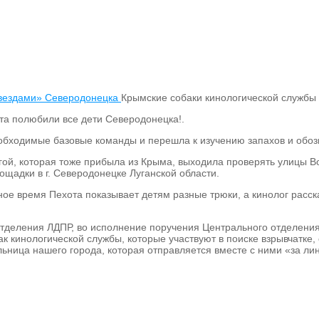
Крымские собаки кинологической службы
та полюбили все дети Северодонецка!.
еобходимые базовые команды и перешла к изучению запахов и обоз
ьгой, которая тоже прибыла из Крыма, выходила проверять улицы 
ощадки в г. Северодонецке Луганской области.
ное время Пехота показывает детям разные трюки, а кинолог расск
отделения ЛДПР, во исполнение поручения Центрального отделени
к кинологической службы, которые участвуют в поиске взрывчатке
ьница нашего города, которая отправляется вместе с ними «за ли