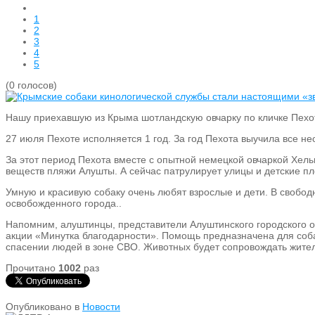
1
2
3
4
5
(0 голосов)
Нашу приехавшую из Крыма шотландскую овчарку по кличке Пехо
27 июля Пехоте исполняется 1 год. За год Пехота выучила все н
За этот период Пехота вместе с опытной немецкой овчаркой Хел
веществ пляжи Алушты. А сейчас патрулирует улицы и детские пл
Умную и красивую собаку очень любят взрослые и дети. В свобод
освобожденного города..
Напомним, алуштинцы, представители Алуштинского городского 
акции «Минутка благодарности». Помощь предназначена для соба
спасении людей в зоне СВО. Животных будет сопровождать жител
Прочитано
1002
раз
Опубликовано в
Новости