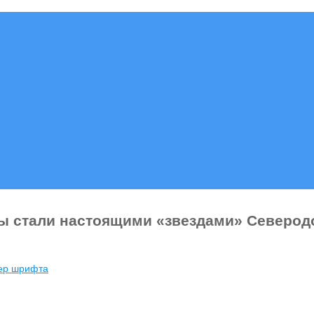
ы стали настоящими «звездами» Северод
мер шрифта