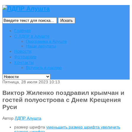
Искать
Главная
О ЛДПР в Алуште
Программа в Алуште
Наши депутаты
Новости
Фотоархив
Контакты
Вступить в партию
Пятница, 28 июля 2023 10:13
Виктор Жиленко поздравил крымчан и
гостей полуострова с Днем Крещения
Руси
Автор
ЛДПР Алушта
размер шрифта
уменьшить размер шрифта
увеличить
размер шрифта