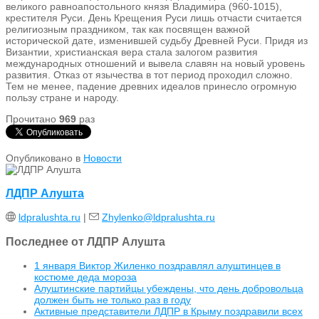
великого равноапостольного князя Владимира (960-1015),
крестителя Руси. День Крещения Руси лишь отчасти считается
религиозным праздником, так как посвящен важной
исторической дате, изменившей судьбу Древней Руси. Придя из
Византии, христианская вера стала залогом развития
международных отношений и вывела славян на новый уровень
развития. Отказ от язычества в тот период проходил сложно.
Тем не менее, падение древних идеалов принесло огромную
пользу стране и народу.
Прочитано
969
раз
Опубликовано в
Новости
ЛДПР Алушта
ldpralushta.ru
|
Zhylenko@ldpralushta.ru
Последнее от ЛДПР Алушта
1 января Виктор Жиленко поздравлял алуштинцев в
костюме деда мороза
Алуштинские партийцы убеждены, что день добровольца
должен быть не только раз в году
Активные представители ЛДПР в Крыму поздравили всех