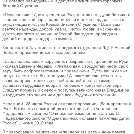
Не остался равнодушным и депутат Алуштинского горсовета
Виталий Стуканов.
«Поздравляю с Днем крещения Руси и желаю от души большого
счастья, крепкой веры, радости души и покоя сердца, - сказал
алуштинцам и гостям Крыма Виталий Стуканов. - Всем вам -
светлой надежды, доброй удачи, чистой любви и искренних
чувств, крепкого здравия, небесной благодати, праведных
деяний и щедрых подарков жизни».
Координатор Алуштинского городского отделения ЛДПР Евгений
Черевко присоединился к поздравлениям.
«Всех православных верующих поздравляю с Крещением Руси,
- сказал Евгений Черевко. - Желаю вам с гордостью нести свою
веру, быть добросовестными и праведными. Пусть ваши семьи
живут в достатке и благополучии! А также желаю всем знать
свою историю, гордиться своей страной и на всю жизнь
оставаться мудрым и добрым человеком христианской веры.
Следует помнить о смелом поступке великого князя Владимира
и гордиться его значением для всех будущих поколений»
Напомним, 28 июля Россия отмечает праздник – День крещения
Руси. В качестве памятной даты этот день был установлен
Федеральным законом "О внесении изменения в статью 11
Федерального закона "О днях воинской славы и памятных датах
России" 1 июня 2010 года.
В православном церковном календаре эта дата – день памяти