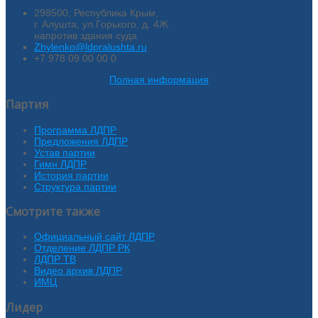
298500, Республика Крым,
г. Алушта, ул.Горького, д. 4Ж
напротив здания суда
Zhylenko@ldpralushta.ru
+7 978 09 00 00 0
Полная информация
Партия
Программа ЛДПР
Предложения ЛДПР
Устав партии
Гимн ЛДПР
История партии
Структура партии
Смотрите также
Официальный сайт ЛДПР
Отделение ЛДПР РК
ЛДПР ТВ
Видео архив ЛДПР
ИМЦ
Лидер