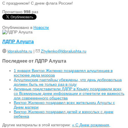
С праздником! С днем флага России!
Прочитано
998
раз
Опубликовано в
Новости
ЛДПР Алушта
ldpralushta.ru
|
Zhylenko@ldpralushta.ru
Последнее от ЛДПР Алушта
1 января Виктор Жиленко поздравлял алуштинцев в
костюме деда мороза
Алуштинские партийцы убеждены, что день добровольца
должен быть не только раз в году
Активные представители ЛДПР в Крыму поздравили всех
со Всемирным днем информации и отметили ее важность
для современного общества
Виктор Жиленко поздравил всех жительниц Алушты с
Днем матери
Виктор Жиленко поздравил детей и взрослых с днем
ребенка
Другие материалы в этой категории:
« С Днем рождения,