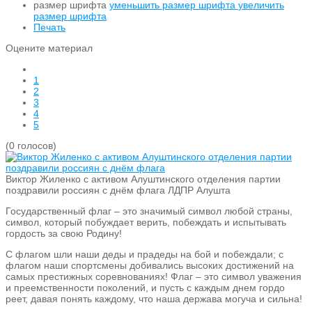
размер шрифта
уменьшить размер шрифта
увеличить
размер шрифта
Печать
Оцените материал
1
2
3
4
5
(0 голосов)
Виктор Жиленко с активом Алуштинского отделения партии
поздравили россиян с днём флага
ЛДПР Алушта
Государственный флаг – это значимый символ любой страны,
символ, который побуждает верить, побеждать и испытывать
гордость за свою Родину!
С флагом шли наши деды и прадеды на бой и побеждали; с
флагом наши спортсмены добивались высоких достижений на
самых престижных соревнованиях! Флаг – это символ уважения
и преемственности поколений, и пусть с каждым днем гордо
реет, давая понять каждому, что наша держава могуча и сильна!