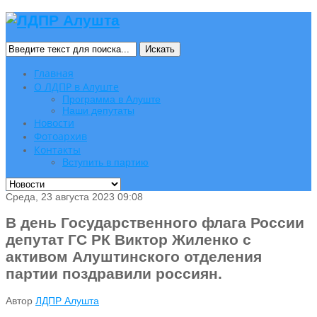
Искать
Главная
О ЛДПР в Алуште
Программа в Алуште
Наши депутаты
Новости
Фотоархив
Контакты
Вступить в партию
Среда, 23 августа 2023 09:08
В день Государственного флага России
депутат ГС РК Виктор Жиленко с
активом Алуштинского отделения
партии поздравили россиян.
Автор
ЛДПР Алушта