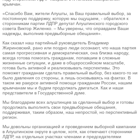
крымчан.
«Спасибо Вам, жители Алушты, за Ваш правильный выбор, за
постоянную поддержку, которую мы ощущаем, - обратился к
сторонникам партии ЛДПР депутат Алуштинского городского
совета Виктор Жиленко. – Мы уверены, что оправдаем Ваши
надежды, выполнив предвыборные обещания».
Как сказал наш партийный руководитель Владимир
Жириновский, рано или поздно люди осознают, что наша партия
самая прогрессивная и демократическая, она близка народу,
всегда готова помогать гражданам, попавшим в сложные
жизненные ситуации, и даже в общероссийском масштабе,
готова быть активной и реализовывать перспективы. Это
поможет гражданам сделать правильный выбор, без какого-то ни
было давления со стороны, а лишь основываясь на фактах. В
таком же ракурсе активной помощи гражданам России, нашим
крымчанам мы и будем продолжать двигаться. Как и наши
представители в Государственной думе.
Мы благодарим всех алуштинцев за сделанный выбор и готовы
продолжать выполнять свои предвыборные обещания,
поддерживая, таким образом, наш непростой, но перспективный
регион.
Мы довольны организацией и проведением выборной кампании
в Алуштинском округе в целом, хотя, как отмечают сторонники
ЛДПР, на отдельных участках членами и председателями