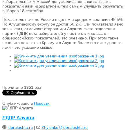
избирательных комиссий допускались попытки завысить
показатели явки избирателей, тем самым улучшить результаты
выборов 18 сентября.
Показатель явки по России в целом в среднем составил 48,5%.
По Алуштинскому округу он достиг 50,2%. Эти показатели явно
завышены, отмечают сторонники Алуштинского отделения
партии ЛДПР, явка избирателей у нас не отличалась от
общероссийских показателей, это очевидно. При этом также
ясно, что показать в Крыму и в Алуште более высокие данные
явки - это указание свыше.
Прочитано
1351
раз
Опубликовано в
Новости
ЛДПР Алушта
ldpralushta.ru
|
Zhylenko@ldpralushta.ru