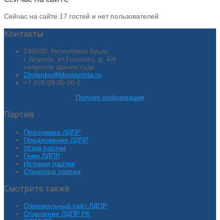
Сейчас на сайте 17 гостей и нет пользователей
Контакты
298500, Республика Крым,
г. Алушта, ул.Горького, д. 4Ж
напротив здания суда
Zhylenko@ldpralushta.ru
+7 978 09 00 00 0
Полная информация
Партия
Программа ЛДПР
Предложения ЛДПР
Устав партии
Гимн ЛДПР
История партии
Структура партии
Смотрите также
Официальный сайт ЛДПР
Отделение ЛДПР РК