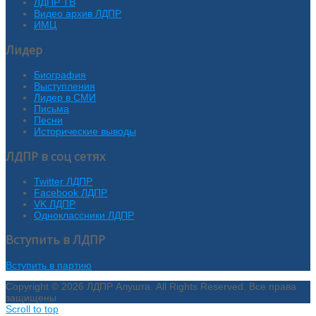
ЛДПР ТВ
Видео архив ЛДПР
ИМЦ
Лидер
Биография
Выступления
Лидер в СМИ
Письма
Песни
Исторические выводы
ЛДПР в соц сетях
Twitter ЛДПР
Facebook ЛДПР
VK ЛДПР
Одноклассники ЛДПР
Вступить в ЛДПР
Вступить в партию
Copyright © 2026 ЛДПР Алушта. All Rights Reserved. Все права
защищены
Scroll to top