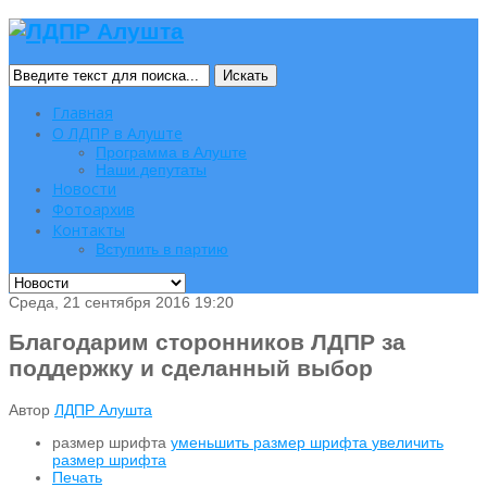
Искать
Главная
О ЛДПР в Алуште
Программа в Алуште
Наши депутаты
Новости
Фотоархив
Контакты
Вступить в партию
Среда, 21 сентября 2016 19:20
Благодарим сторонников ЛДПР за
поддержку и сделанный выбор
Автор
ЛДПР Алушта
размер шрифта
уменьшить размер шрифта
увеличить
размер шрифта
Печать