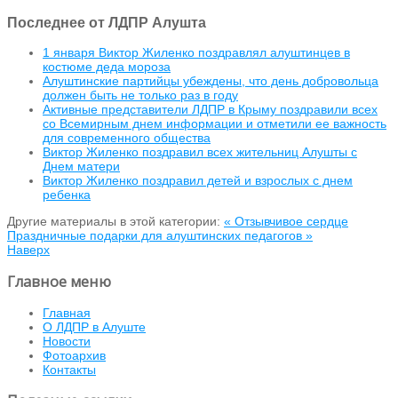
Последнее от ЛДПР Алушта
1 января Виктор Жиленко поздравлял алуштинцев в
костюме деда мороза
Алуштинские партийцы убеждены, что день добровольца
должен быть не только раз в году
Активные представители ЛДПР в Крыму поздравили всех
со Всемирным днем информации и отметили ее важность
для современного общества
Виктор Жиленко поздравил всех жительниц Алушты с
Днем матери
Виктор Жиленко поздравил детей и взрослых с днем
ребенка
Другие материалы в этой категории:
« Отзывчивое сердце
Праздничные подарки для алуштинских педагогов »
Наверх
Главное меню
Главная
О ЛДПР в Алуште
Новости
Фотоархив
Контакты