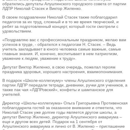
обратились депутаты Алуштинского городского совета от партии
ЛДПР Николай Стасек и Виктор Жиленко.
В своем поздравлении Николай Стасек также поблагодарил
педагогов за их труд, сложный и в то же время творческий, и
ребят за подготовленный концерт, который гости смотрели с
удовольствием.
«Поздравляю вас с профессиональным праздником, желаю вам
успехов в труде, - обратился к педагогам Н. Стасек. – Ведь
учитель закладывает в юного человека самые важные, самые
главные знания. И, конечно, воспитывает в нем патриотизм,
уважение к людям, уважение к труду».
Депутат Виктор Жиленко, в свою очередь, пожелал героям
праздника здоровья, хорошего настроения, взаимопонимания.
В подарок «Школе-коллегиуму» члены Алуштинского отделения
партии ЛДПР передали тетради, дневники, ручки для учеников, а
также пак чая «ЛДПРовский», конфеты и шампанское для
учителей.
Директор «Школы-коллегиума» Ольга Григорьевна Противенская
поблагодарила гостей за оказанное внимание и отметила, что
Николай Стасек уже долгие годы является другом школы, а
депутат Виктор Жиленко, директор Алуштинского аквариума –
еще и другом всех детей. Подарок на 1 сентября от
Алуштинского аквариума и лично от В. Жиленко – приглашение