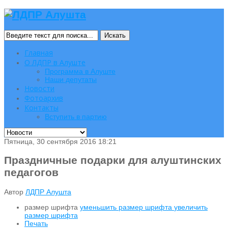
Искать
Главная
О ЛДПР в Алуште
Программа в Алуште
Наши депутаты
Новости
Фотоархив
Контакты
Вступить в партию
Пятница, 30 сентября 2016 18:21
Праздничные подарки для алуштинских
педагогов
Автор
ЛДПР Алушта
размер шрифта
уменьшить размер шрифта
увеличить
размер шрифта
Печать