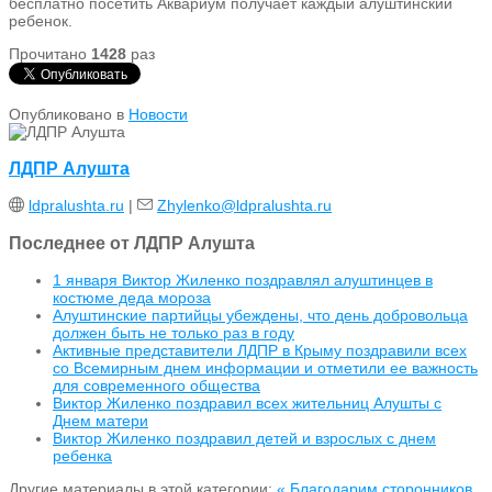
бесплатно посетить Аквариум получает каждый алуштинский
ребенок.
Прочитано
1428
раз
Опубликовано в
Новости
ЛДПР Алушта
ldpralushta.ru
|
Zhylenko@ldpralushta.ru
Последнее от ЛДПР Алушта
1 января Виктор Жиленко поздравлял алуштинцев в
костюме деда мороза
Алуштинские партийцы убеждены, что день добровольца
должен быть не только раз в году
Активные представители ЛДПР в Крыму поздравили всех
со Всемирным днем информации и отметили ее важность
для современного общества
Виктор Жиленко поздравил всех жительниц Алушты с
Днем матери
Виктор Жиленко поздравил детей и взрослых с днем
ребенка
Другие материалы в этой категории:
« Благодарим сторонников