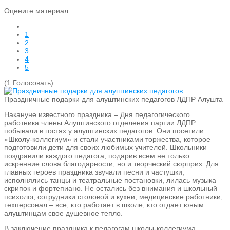
Оцените материал
1
2
3
4
5
(1 Голосовать)
Праздничные подарки для алуштинских педагогов
ЛДПР Алушта
Накануне известного праздника – Дня педагогического
работника члены Алуштинского отделения партии ЛДПР
побывали в гостях у алуштинских педагогов. Они посетили
«Школу-коллегиум» и стали участниками торжества, которое
подготовили дети для своих любимых учителей. Школьники
поздравили каждого педагога, подарив всем не только
искренние слова благодарности, но и творческий сюрприз. Для
главных героев праздника звучали песни и частушки,
исполнялись танцы и театральные постановки, лилась музыка
скрипок и фортепиано. Не остались без внимания и школьный
психолог, сотрудники столовой и кухни, медицинские работники,
техперсонал – все, кто работает в школе, кто отдает юным
алуштинцам свое душевное тепло.
В заключение праздника к педагогам школы-коллегиума