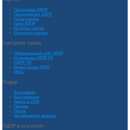
Программа ЛДПР
Предложения ЛДПР
Устав партии
Гимн ЛДПР
История партии
Структура партии
Смотрите также
Официальный сайт ЛДПР
Отделение ЛДПР РК
ЛДПР ТВ
Видео архив ЛДПР
ИМЦ
Лидер
Биография
Выступления
Лидер в СМИ
Письма
Песни
Исторические выводы
ЛДПР в соц сетях