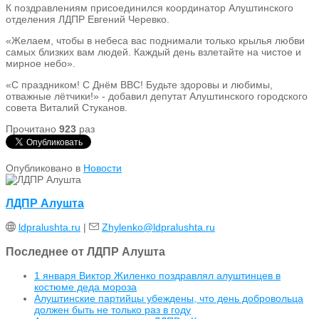
К поздравлениям присоединился координатор Алуштинского
отделения ЛДПР Евгений Черевко.
«Желаем, чтобы в небеса вас поднимали только крылья любви
самых близких вам людей. Каждый день взлетайте на чистое и
мирное небо».
«С праздником! С Днём ВВС! Будьте здоровы и любимы,
отважные лётчики!» - добавил депутат Алуштинского городского
совета Виталий Стуканов.
Прочитано
923
раз
Опубликовано в
Новости
ЛДПР Алушта
ldpralushta.ru
|
Zhylenko@ldpralushta.ru
Последнее от ЛДПР Алушта
1 января Виктор Жиленко поздравлял алуштинцев в
костюме деда мороза
Алуштинские партийцы убеждены, что день добровольца
должен быть не только раз в году