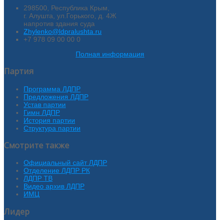
298500, Республика Крым,
г. Алушта, ул.Горького, д. 4Ж
напротив здания суда
Zhylenko@ldpralushta.ru
+7 978 09 00 00 0
Полная информация
Партия
Программа ЛДПР
Предложения ЛДПР
Устав партии
Гимн ЛДПР
История партии
Структура партии
Смотрите также
Официальный сайт ЛДПР
Отделение ЛДПР РК
ЛДПР ТВ
Видео архив ЛДПР
ИМЦ
Лидер