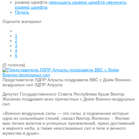
размер шрифта
уменьшить размер шрифта
увеличить
размер шрифта
Печать
Оцените материал
1
2
3
4
5
(0 голосов)
Представители ЛДПР Алушты поздравили ВВС с Днём Военно-
воздушных сил
ЛДПР Алушта
Депутат Государственного Совета Республики Крым Виктор
Жиленко поздравил всех причастных с Днём Военно-воздушных
сил.
«Военно-воздушные силы — это силы, в подчинении которых
одна из сильнейших стихий, сказал Виктор Жиленко. - Желаю
вам легких взлетов и успешных приземлений, ярких достижений
и мирного неба, а также неиссякаемых сил в теле и вечного
мужества в душе».