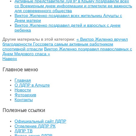
Активные представители ЛДПР в Крыму поздравили всех
со Всемирным днем информации и отметили ее важность
для современного общества
Виктор Жиленко поздравил всех жительниц Алушты с
Днем матери
Виктор Жиленко поздравил детей и взрослых с днем
ребенка
Другие материалы в этой категории:
« Виктор Жиленко вручил
благодарности Госсовета самым активным работником
спортивной отрасли
Виктор Жиленко поздравил православных с
Днем Медового спаса »
Наверх
Главное меню
Главная
О ЛДПР в Алуште
Новости
Фотоархив
Контакты
Полезные ссылки
Официальный сайт ЛДПР
Отделение ЛДПР РК
ЛДПР ТВ
Видео архив ЛДПР