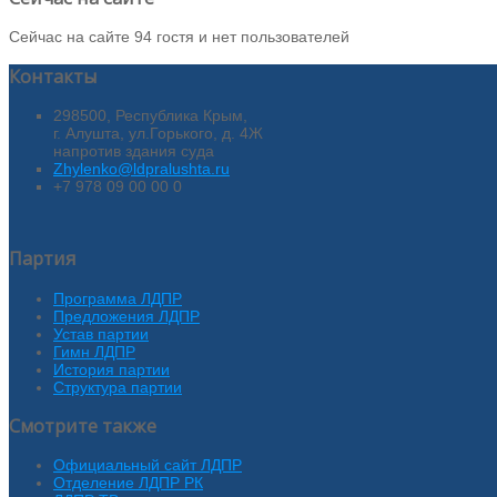
Сейчас на сайте 94 гостя и нет пользователей
Контакты
298500, Республика Крым,
г. Алушта, ул.Горького, д. 4Ж
напротив здания суда
Zhylenko@ldpralushta.ru
+7 978 09 00 00 0
Партия
Программа ЛДПР
Предложения ЛДПР
Устав партии
Гимн ЛДПР
История партии
Структура партии
Смотрите также
Официальный сайт ЛДПР
Отделение ЛДПР РК