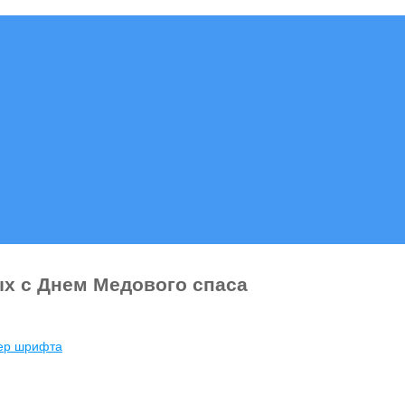
х с Днем Медового спаса
мер шрифта