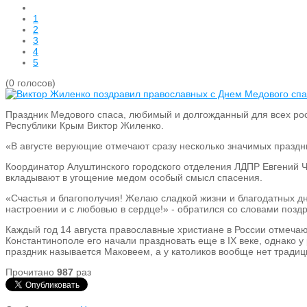
1
2
3
4
5
(0 голосов)
Праздник Медового спаса, любимый и долгожданный для всех росс
Республики Крым Виктор Жиленко.
«В августе верующие отмечают сразу несколько значимых праздни
Координатор Алуштинского городского отделения ЛДПР Евгений Ч
вкладывают в угощение медом особый смысл спасения.
«Счастья и благополучия! Желаю сладкой жизни и благодатных дн
настроении и с любовью в сердце!» - обратился со словами позд
Каждый год 14 августа православные христиане в России отмеча
Константинополе его начали праздновать еще в IX веке, однако у
праздник называется Маковеем, а у католиков вообще нет традици
Прочитано
987
раз