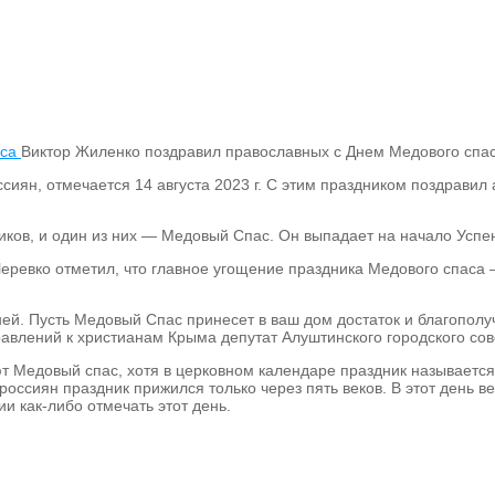
Виктор Жиленко поздравил православных с Днем Медового спа
иян, отмечается 14 августа 2023 г. С этим праздником поздравил 
ков, и один из них — Медовый Спас. Он выпадает на начало Успенс
еревко отметил, что главное угощение праздника Медового спаса 
ей. Пусть Медовый Спас принесет в ваш дом достаток и благополу
равлений к христианам Крыма депутат Алуштинского городского сов
ют Медовый спас, хотя в церковном календаре праздник называетс
 россиян праздник прижился только через пять веков. В этот день 
и как-либо отмечать этот день.