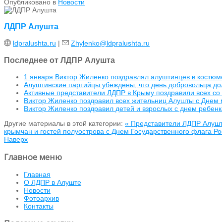
Опубликовано в
Новости
ЛДПР Алушта
ldpralushta.ru
|
Zhylenko@ldpralushta.ru
Последнее от ЛДПР Алушта
1 января Виктор Жиленко поздравлял алуштинцев в костюм
Алуштинские партийцы убеждены, что день добровольца дол
Активные представители ЛДПР в Крыму поздравили всех с
Виктор Жиленко поздравил всех жительниц Алушты с Днем
Виктор Жиленко поздравил детей и взрослых с днем ребенк
Другие материалы в этой категории:
« Представители ЛДПР Алушт
крымчан и гостей полуострова с Днем Государственного флага Р
Наверх
Главное меню
Главная
О ЛДПР в Алуште
Новости
Фотоархив
Контакты