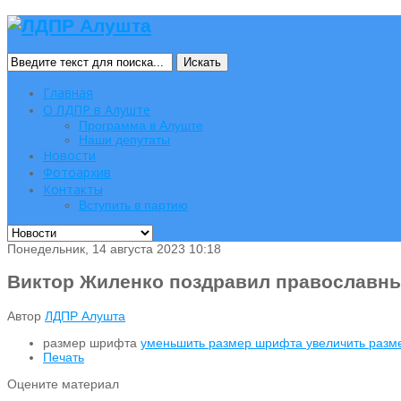
Искать
Главная
О ЛДПР в Алуште
Программа в Алуште
Наши депутаты
Новости
Фотоархив
Контакты
Вступить в партию
Понедельник, 14 августа 2023 10:18
Виктор Жиленко поздравил православны
Автор
ЛДПР Алушта
размер шрифта
уменьшить размер шрифта
увеличить раз
Печать
Оцените материал