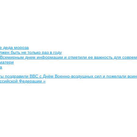
е деда мороза
жен быть не только раз в году
о Всемирным днем информации и отметили ее важность для совре
 матери
а
ы поздравили ВВС с Днём Военно-воздушных сил и пожелали воин
оссийской Федерации »