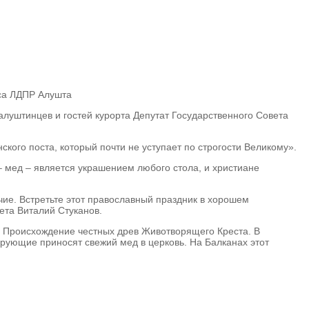
са
ЛДПР Алушта
алуштинцев и гостей курорта Депутат Государственного Совета
кого поста, который почти не уступает по строгости Великому».
– мед – является украшением любого стола, и христиане
чие. Встретьте этот православный праздник в хорошем
ета Виталий Стуканов.
я Происхождение честных древ Животворящего Креста. В
верующие приносят свежий мед в церковь. На Балканах этот