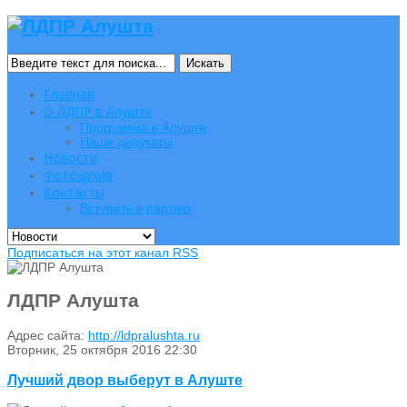
Искать
Главная
О ЛДПР в Алуште
Программа в Алуште
Наши депутаты
Новости
Фотоархив
Контакты
Вступить в партию
Подписаться на этот канал RSS
ЛДПР Алушта
Адрес сайта:
http://ldpralushta.ru
Вторник, 25 октября 2016 22:30
Лучший двор выберут в Алуште